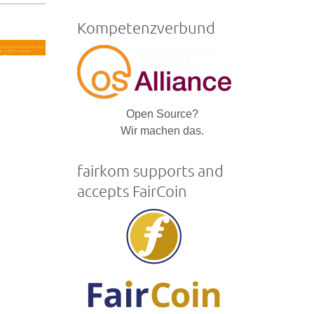
is
external)
Kompetenzverbund
Open Source?
Wir machen das.
fairkom supports and
accepts FairCoin