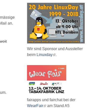
lmässige
ail an.
weit
Wir sind Sponsor und Aussteller
beim
Linuxday
(link
.
is
external)
rum.
fairapps und fairchat bei der
WearFair
(link
am Stand A5