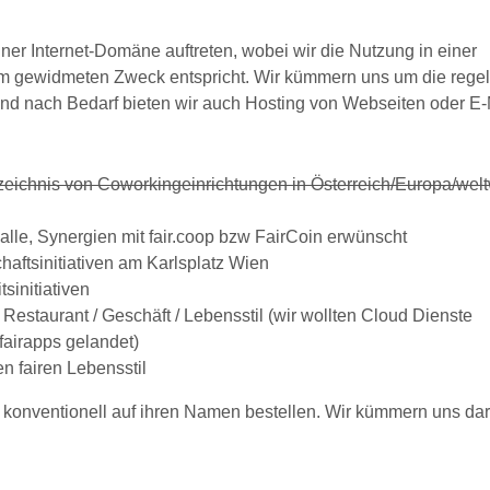
ner Internet-Domäne auftreten, wobei wir die Nutzung in einer
m gewidmeten Zweck entspricht. Wir kümmern uns um die rege
 nach Bedarf bieten wir auch Hosting von Webseiten oder E-M
eichnis von Coworkingeinrichtungen in Österreich/Europa/welt
für alle, Synergien mit fair.coop bzw FairCoin erwünscht
schaftsinitiativen am Karlsplatz Wien
tsinitiativen
 Restaurant / Geschäft / Lebensstil (wir wollten Cloud Dienste
fairapps gelandet)
n fairen Lebensstil
 konventionell auf ihren Namen bestellen. Wir kümmern uns da