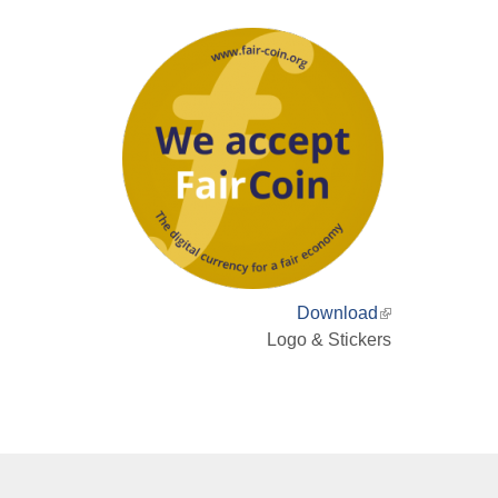
Download
(link
Logo & Stickers
is
external)